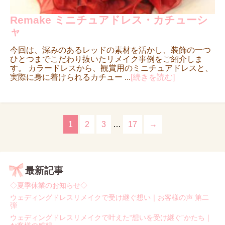
Remake ミニチュアドレス・カチューシ
ャ
今回は、深みのあるレッドの素材を活かし、装飾の一つ
ひとつまでこだわり抜いたリメイク事例をご紹介しま
す。 カラードレスから、観賞用のミニチュアドレスと、
実際に身に着けられるカチュー ...
[続きを読む]
1
2
3
…
17
→
最新記事
◇夏季休業のお知らせ◇
ウェディングドレスリメイクで受け継ぐ想い｜お客様の声 第二
弾
ウェディングドレスリメイクで叶えた“想いを受け継ぐ”かたち｜