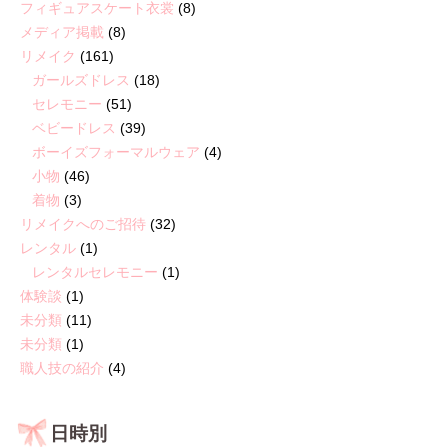
フィギュアスケート衣裳
(8)
メディア掲載
(8)
リメイク
(161)
ガールズドレス
(18)
セレモニー
(51)
ベビードレス
(39)
ボーイズフォーマルウェア
(4)
小物
(46)
着物
(3)
リメイクへのご招待
(32)
レンタル
(1)
レンタルセレモニー
(1)
体験談
(1)
未分類
(11)
未分類
(1)
職人技の紹介
(4)
日時別