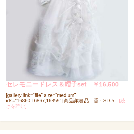
セレモニードレス＆帽子set ￥16,500
[gallery link="file" size="medium"
ids="16860,16867,16859"] 商品詳細 品 番：SD-5 ...
[続
きを読む]