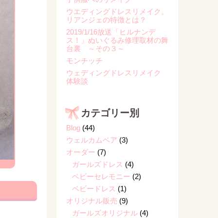
ウエディングドレスリメイク。
リアンジェの特徴とは？
2019/1/16放送「ヒルナンデ
ス！」ぬいぐるみ修理取材の舞
台裏 ～その３～
モンチッチ
ウェディングドレスリメイク
体験談
カテゴリー別
Blog
(44)
ウェルカムベア
(3)
オーダー
(7)
ガールズドレス
(4)
ベビーセレモニー
(2)
ベビードレス
(1)
オリジナル販売
(9)
ガールズオリジナル
(4)