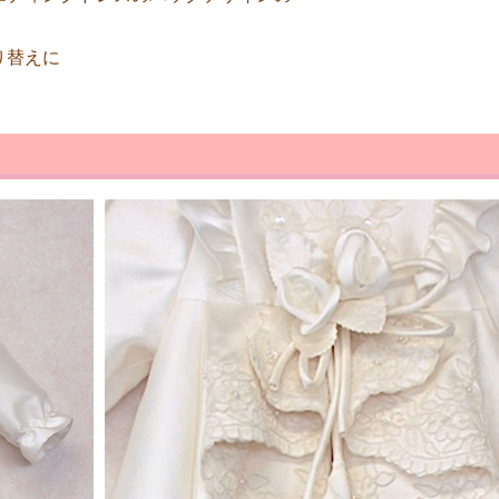
り替えに
。