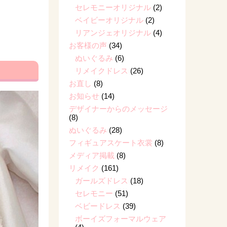
セレモニーオリジナル
(2)
ベイビーオリジナル
(2)
リアンジェオリジナル
(4)
お客様の声
(34)
ぬいぐるみ
(6)
リメイクドレス
(26)
お直し
(8)
お知らせ
(14)
デザイナーからのメッセージ
(8)
ぬいぐるみ
(28)
フィギュアスケート衣裳
(8)
メディア掲載
(8)
リメイク
(161)
ガールズドレス
(18)
セレモニー
(51)
ベビードレス
(39)
ボーイズフォーマルウェア